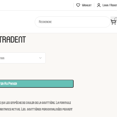
Wishlist
Login / Regis
ADENT
LTRADENT
er Au Panier
e qui les empêche de couler de la gouttière. La formule
substance active. Les. gouttières personnalisées peuvent