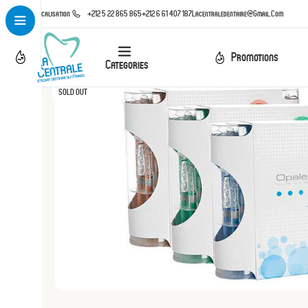
Localisation
+212 5 22 865 865
+212 6 61 407 187
Lacentraledentaire@gmail.com
Promotions
Categories
SOLD OUT