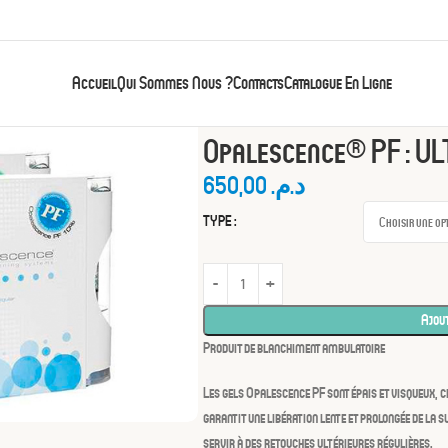
Accueil
Qui Sommes Nous ?
Contacts
Catalogue En Ligne
Accueil
Prophylaxie
Opalescence® PF : ULTR
Opalescence® PF : U
650,00
د.م.
TYPE
Ajout
Produit de blanchiment ambulatoire
Les gels Opalescence PF sont épais et visqueux, c
garantit une libération lente et prolongée de la 
servir à des retouches ultérieures régulières.