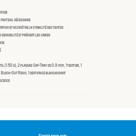
amide
 fauteuil nécessaire
tion et accroître la stabilité des teintes
 sensibilité et prévient les caries
rne
é
ml (1.50 g), 2 plaques Sof-Tray de 0.9 mm, 1 teintier, 1
 LC Block-Out Resin, 1 dentifrice blanchissant
escence