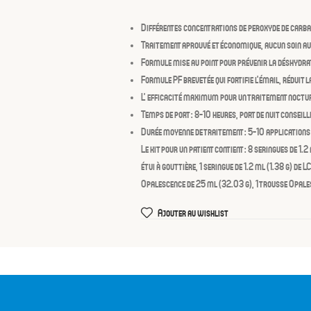
Différentes concentrations de peroxyde de carb
Traitement aprouvé et économique, aucun soin au
Formule mise au point pour prévenir la déshydrata
Formule PF brevetée qui fortifie l’émail, réduit la
L’ efficacité maximum pour un traitement noctu
Temps de port : 8-10 heures, port de nuit conseill
Durée moyenne de traitement : 5-10 applications
Le kit pour un patient contient :
8 seringues de 1.2 
étui à gouttière, 1 seringue de 1.2 ml (1.38 g) de
Opalescence de 25 ml (32.03 g), 1 trousse Opal
Ajouter au wishlist