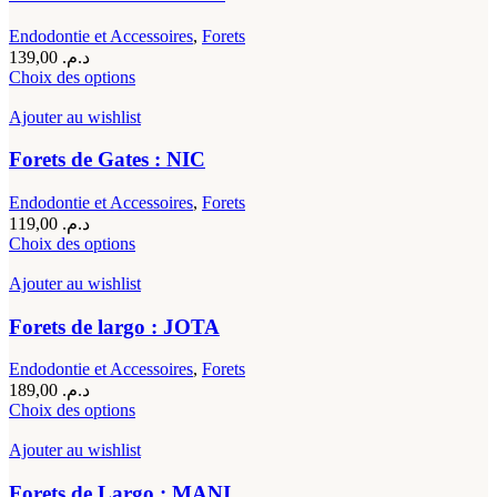
Les
options
Endodontie et Accessoires
,
Forets
peuvent
139,00
د.م.
être
Ce
Choix des options
choisies
produit
sur
a
Ajouter au wishlist
la
plusieurs
page
variations.
Forets de Gates : NIC
du
Les
produit
options
Endodontie et Accessoires
,
Forets
peuvent
119,00
د.م.
être
Ce
Choix des options
choisies
produit
sur
a
Ajouter au wishlist
la
plusieurs
page
variations.
Forets de largo : JOTA
du
Les
produit
options
Endodontie et Accessoires
,
Forets
peuvent
189,00
د.م.
être
Ce
Choix des options
choisies
produit
sur
a
Ajouter au wishlist
la
plusieurs
page
variations.
Forets de Largo : MANI