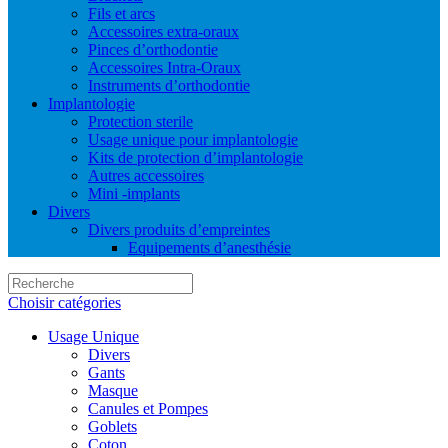
Fils et arcs
Accessoires extra-oraux
Pinces d’orthodontie
Accessoires Intra-Oraux
Instruments d’orthodontie
Implantologie
Protection sterile
Usage unique pour implantologie
Kits de protection d’implantologie
Autres accessoires
Mini -implants
Divers
Divers produits d’empreintes
Equipements d’anesthésie
Choisir catégories
Usage Unique
Divers
Gants
Masque
Canules et Pompes
Goblets
Coton