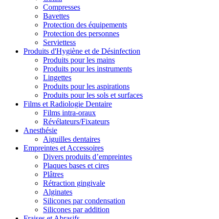
Compresses
Bavettes
Protection des équipements
Protection des personnes
Serviettess
Produits d'Hygiène et de Désinfection
Produits pour les mains
Produits pour les instruments
Lingettes
Produits pour les aspirations
Produits pour les sols et surfaces
Films et Radiologie Dentaire
Films intra-oraux
Révélateurs/Fixateurs
Anesthésie
Aiguilles dentaires
Empreintes et Accessoires
Divers produits d’empreintes
Plaques bases et cires
Plâtres
Rétraction gingivale
Alginates
Silicones par condensation
Silicones par addition
Fraises et Abrasifs