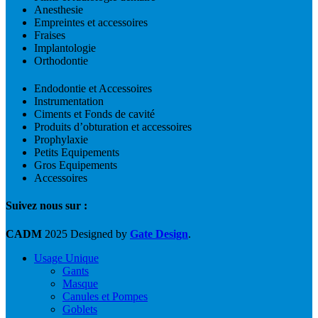
du
Anesthesie
produit
Empreintes et accessoires
Fraises
Implantologie
Orthodontie
Endodontie et Accessoires
Instrumentation
Ciments et Fonds de cavité
Produits d’obturation et accessoires
Prophylaxie
Petits Equipements
Gros Equipements
Accessoires
Suivez nous sur :
CADM
2025 Designed by
Gate Design
.
Usage Unique
Gants
Masque
Canules et Pompes
Goblets