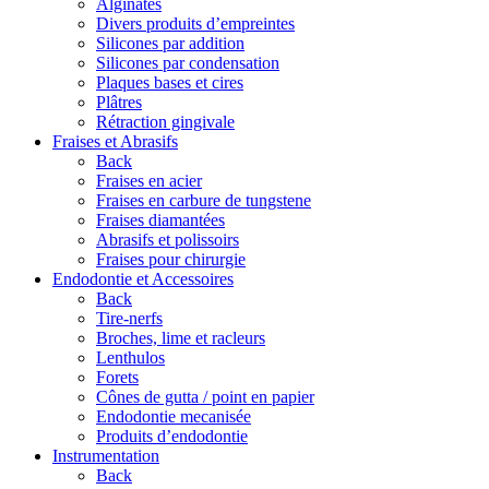
Alginates
Divers produits d’empreintes
Silicones par addition
Silicones par condensation
Plaques bases et cires
Plâtres
Rétraction gingivale
Fraises et Abrasifs
Back
Fraises en acier
Fraises en carbure de tungstene
Fraises diamantées
Abrasifs et polissoirs
Fraises pour chirurgie
Endodontie et Accessoires
Back
Tire-nerfs
Broches, lime et racleurs
Lenthulos
Forets
Cônes de gutta / point en papier
Endodontie mecanisée
Produits d’endodontie
Instrumentation
Back