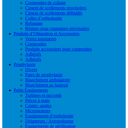
Composites de collage
Ciment de scellements provisoires
Ciment de scellements définitifs
Colles d’orthodontie
Rebasage
Résines pour couronnes provisoires
Produits d’Obturation et Accessoires
Verres ionomeres
Composites
Produits accessoires pour composites
Adhésifs
Adhésifs
Prophylaxie
Divers
Pates de prophylaxie
Blanchiment ambulatoire
Blanchiment au fauteuil
Petits Equipements
Turbines et raccords
Pièces à main
Contre- angles
Micromoteurs
Equipements d’endodontie
Détartreurs / Aeropolisseur
Equipements de stérilisation