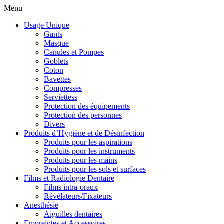
Menu
Usage Unique
Gants
Masque
Canules et Pompes
Goblets
Coton
Bavettes
Compresses
Serviettess
Protection des équipements
Protection des personnes
Divers
Produits d’Hygiène et de Désinfection
Produits pour les aspirations
Produits pour les instruments
Produits pour les mains
Produits pour les sols et surfaces
Films et Radiologie Dentaire
Films intra-oraux
Révélateurs/Fixateurs
Anesthésie
Aiguilles dentaires
Empreintes et Accessoires