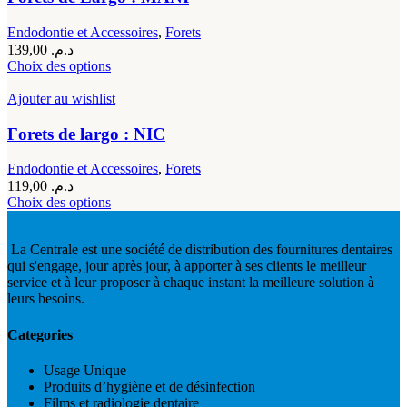
du
Les
produit
options
Endodontie et Accessoires
,
Forets
peuvent
139,00
د.م.
être
Ce
Choix des options
choisies
produit
sur
a
Ajouter au wishlist
la
plusieurs
page
variations.
Forets de largo : NIC
du
Les
produit
options
Endodontie et Accessoires
,
Forets
peuvent
119,00
د.م.
être
Ce
Choix des options
choisies
produit
sur
a
la
La Centrale est une société de distribution des fournitures dentaires
plusieurs
page
qui s'engage, jour après jour, à apporter à ses clients le meilleur
variations.
du
service et à leur proposer à chaque instant la meilleure solution à
Les
produit
leurs besoins.
options
peuvent
être
Categories
choisies
sur
Usage Unique
la
Produits d’hygiène et de désinfection
page
Films et radiologie dentaire