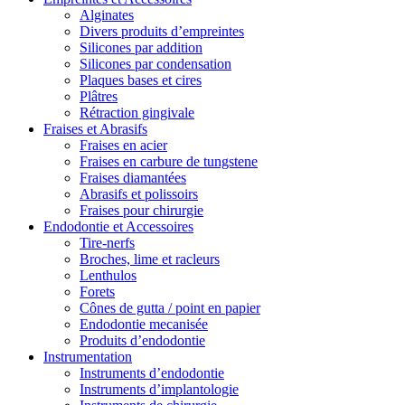
Alginates
Divers produits d’empreintes
Silicones par addition
Silicones par condensation
Plaques bases et cires
Plâtres
Rétraction gingivale
Fraises et Abrasifs
Fraises en acier
Fraises en carbure de tungstene
Fraises diamantées
Abrasifs et polissoirs
Fraises pour chirurgie
Endodontie et Accessoires
Tire-nerfs
Broches, lime et racleurs
Lenthulos
Forets
Cônes de gutta / point en papier
Endodontie mecanisée
Produits d’endodontie
Instrumentation
Instruments d’endodontie
Instruments d’implantologie