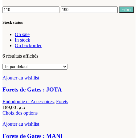
Prix
Prix
Filtrer
min
max
Stock status
On sale
In stock
On backorder
6 résultats affichés
Ajouter au wishlist
Forets de Gates : JOTA
Endodontie et Accessoires
,
Forets
189,00
د.م.
Ce
Choix des options
produit
a
Ajouter au wishlist
plusieurs
variations.
Forets de Gates : MANI