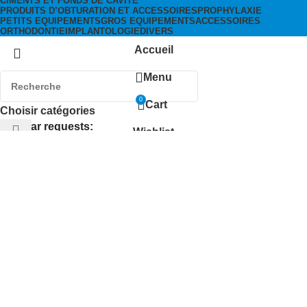
CIMENTS ET FONDS DE CAVITÉ
PRODUITS D’OBTURATION ET ACCESSOIRES
PROPHYLAXIE
PETITS EQUIPEMENTS
GROS EQUIPEMENTS
ACCESSOIRES
ORTHODONTIE
IMPLANTOLOGIE
DIVERS
Accueil
Menu
0
Cart
Choisir catégories
Popular requests:
Wishlist
Usage unique