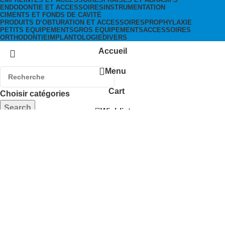
ENDODONTIE ET ACCESSOIRES
INSTRUMENTATION
CIMENTS ET FONDS DE CAVITÉ
PRODUITS D’OBTURATION ET ACCESSOIRES
PROPHYLAXIE
PETITS EQUIPEMENTS
GROS EQUIPEMENTS
ACCESSOIRES
ORTHODONTIE
IMPLANTOLOGIE
DIVERS
Accueil
Menu
Cart
Choisir catégories
Search
Wishlist
Popular requests:
Usage unique