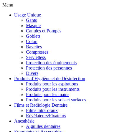
Menu
Usage Unique
Gants
Masque
Canules et Pompes
Goblets
Coton
Bavettes
Compresses
Serviettess
Protection des équipements
Protection des personnes
Divers
Produits d’Hygiène et de Désinfection
Produits pour les aspirations
Produits pour les instruments
Produits pour les mains
Produits pour les sols et surfaces
Films et Radiologie Dentaire
Films intra-oraux
Révélateurs/Fixateurs
Anesthésie
Aiguilles dentaires
Empreintes et Accessoires