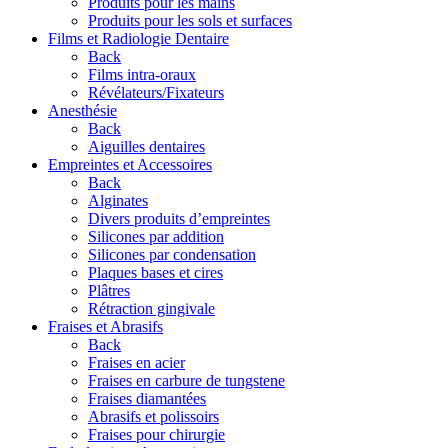
Produits pour les mains
Produits pour les sols et surfaces
Films et Radiologie Dentaire
Back
Films intra-oraux
Révélateurs/Fixateurs
Anesthésie
Back
Aiguilles dentaires
Empreintes et Accessoires
Back
Alginates
Divers produits d’empreintes
Silicones par addition
Silicones par condensation
Plaques bases et cires
Plâtres
Rétraction gingivale
Fraises et Abrasifs
Back
Fraises en acier
Fraises en carbure de tungstene
Fraises diamantées
Abrasifs et polissoirs
Fraises pour chirurgie