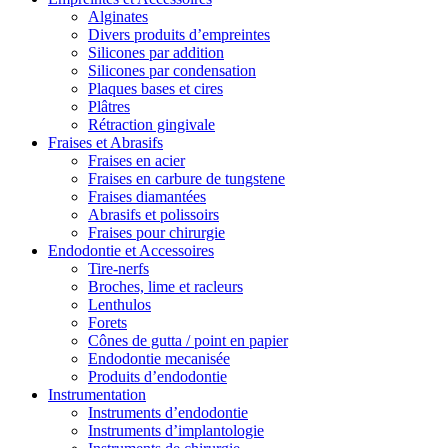
Alginates
Divers produits d’empreintes
Silicones par addition
Silicones par condensation
Plaques bases et cires
Plâtres
Rétraction gingivale
Fraises et Abrasifs
Fraises en acier
Fraises en carbure de tungstene
Fraises diamantées
Abrasifs et polissoirs
Fraises pour chirurgie
Endodontie et Accessoires
Tire-nerfs
Broches, lime et racleurs
Lenthulos
Forets
Cônes de gutta / point en papier
Endodontie mecanisée
Produits d’endodontie
Instrumentation
Instruments d’endodontie
Instruments d’implantologie