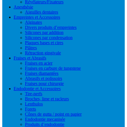
Révélateurs/Fixateurs
Anesthésie
Aiguilles dentaires
Empreintes et Accessoires
Alginates
Divers produits d’empreintes
Silicones par addition
Silicones par condensation
Plaques bases et cires
Plâtres
Rétraction gingivale
Fraises et Abrasifs
Fraises en acier
Fraises en carbure de tungstene
Fraises diamantées
Abrasifs et polissoirs
Fraises pour chirurgie
Endodontie et Accessoires
Tire-nerfs
Broches, lime et racleurs
Lenthulos
Forets
Cônes de gutta / point en papier
Endodontie mecanisée
Produits d’endodontie