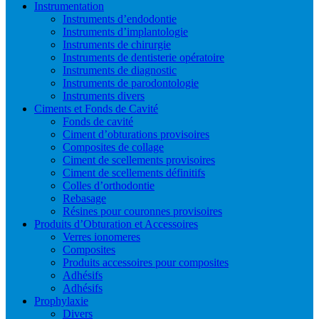
Instrumentation
Instruments d’endodontie
Instruments d’implantologie
Instruments de chirurgie
Instruments de dentisterie opératoire
Instruments de diagnostic
Instruments de parodontologie
Instruments divers
Ciments et Fonds de Cavité
Fonds de cavité
Ciment d’obturations provisoires
Composites de collage
Ciment de scellements provisoires
Ciment de scellements définitifs
Colles d’orthodontie
Rebasage
Résines pour couronnes provisoires
Produits d’Obturation et Accessoires
Verres ionomeres
Composites
Produits accessoires pour composites
Adhésifs
Adhésifs
Prophylaxie
Divers