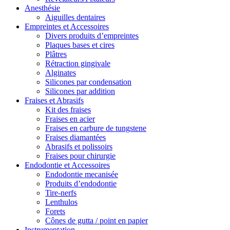
Anesthésie
Aiguilles dentaires
Empreintes et Accessoires
Divers produits d’empreintes
Plaques bases et cires
Plâtres
Rétraction gingivale
Alginates
Silicones par condensation
Silicones par addition
Fraises et Abrasifs
Kit des fraises
Fraises en acier
Fraises en carbure de tungstene
Fraises diamantées
Abrasifs et polissoirs
Fraises pour chirurgie
Endodontie et Accessoires
Endodontie mecanisée
Produits d’endodontie
Tire-nerfs
Lenthulos
Forets
Cônes de gutta / point en papier
Instrumentation