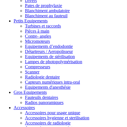
Divers
Pates de prophylaxie
Blanchiment ambulatoire
Blanchiment au fauteuil
Petits Equipements
Turbines et raccords
Pièces à main
Contre- angles
Micromoteurs
Equipements d’endodontie
Détartreurs / Aeropolisseur
Equipements de stérilisation
Lampes de photopolymérisation
Compresseurs
Scanner
Radiologie dentaire
Capteurs numériques intra-oral
Equipements d'anesthésie
Gros Equipements
Fauteuils dentaires
Radios panoramiques
Accessoires
Accessoires pour usage unique
Accessoires hygienne et sterilisation
Accessoires de radiologie