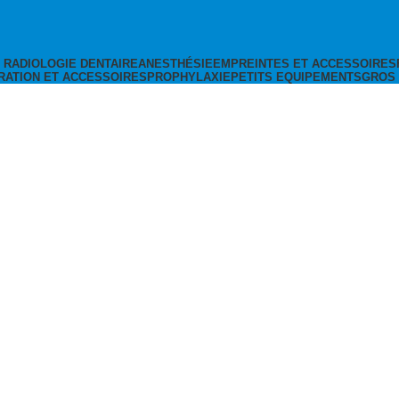
T RADIOLOGIE DENTAIRE
ANESTHÉSIE
EMPREINTES ET ACCESSOIRES
RATION ET ACCESSOIRES
PROPHYLAXIE
PETITS EQUIPEMENTS
GROS