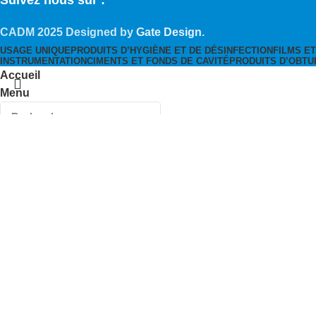
Suivez nous sur :
CADM
2025 Designed by
Gate Design
.
USAGE UNIQUE
PRODUITS D’HYGIÈNE ET DE DÉSINFECTION
FILMS E
INSTRUMENTATION
CIMENTS ET FONDS DE CAVITÉ
PRODUITS D’OBTU
Accueil
Menu
0
items
Cart
Wishlist
Choisir catégories
Search
Popular requests:
Usage unique