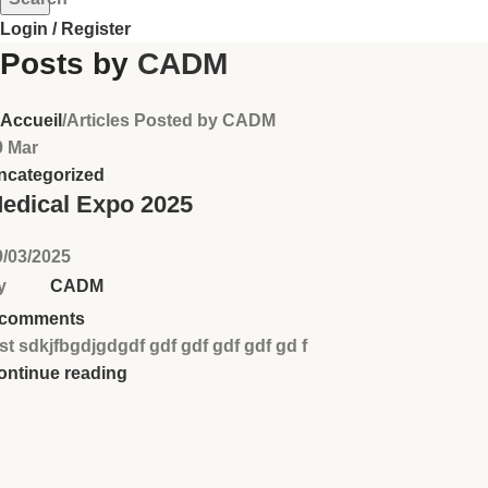
Login / Register
Posts by
CADM
Accueil
Articles Posted by CADM
9
Mar
ncategorized
edical Expo 2025
9/03/2025
y
CADM
comments
st sdkjfbgdjgdgdf gdf gdf gdf gdf gd f
ontinue reading