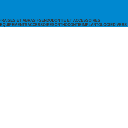
FRAISES ET ABRASIFS
ENDODONTIE ET ACCESSOIRES
 EQUIPEMENTS
ACCESSOIRES
ORTHODONTIE
IMPLANTOLOGIE
DIVERS