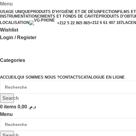
Menu
USAGE UNIQUE
PRODUITS D’HYGIÈNE ET DE DÉSINFECTION
FILMS E
INSTRUMENTATION
CIMENTS ET FONDS DE CAVITÉ
PRODUITS D’OBTU
LOCALISATION
+212 6 61 407 187
LACEN
+212 5 22 865 865
Wishlist
Login / Register
Categories
ACCUEIL
QUI SOMMES NOUS ?
CONTACTS
CATALOGUE EN LIGNE
Search
0
items
0,00
د.م.
Menu
Search