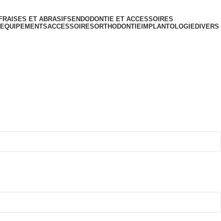
FRAISES ET ABRASIFS
ENDODONTIE ET ACCESSOIRES
 EQUIPEMENTS
ACCESSOIRES
ORTHODONTIE
IMPLANTOLOGIE
DIVERS