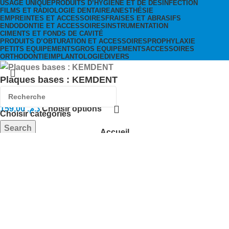
USAGE UNIQUE
PRODUITS D’HYGIÈNE ET DE DÉSINFECTION
FILMS ET RADIOLOGIE DENTAIRE
ANESTHÉSIE
EMPREINTES ET ACCESSOIRES
FRAISES ET ABRASIFS
ENDODONTIE ET ACCESSOIRES
INSTRUMENTATION
CIMENTS ET FONDS DE CAVITÉ
PRODUITS D’OBTURATION ET ACCESSOIRES
PROPHYLAXIE
PETITS EQUIPEMENTS
GROS EQUIPEMENTS
ACCESSOIRES
ORTHODONTIE
IMPLANTOLOGIE
DIVERS
Plaques bases : KEMDENT
159,00
د.م.
Choisir options
Choisir catégories
Search
Accueil
Popular requests:
Menu
Usage unique
Cart
Wishlist