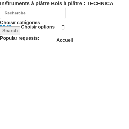
Instruments à plâtre Bols à plâtre : TECHNICA
DENTALE
Choisir catégories
30,00
د.م.
Choisir options
Search
Popular requests:
Accueil
Usage unique
Menu
Cart
Wishlist