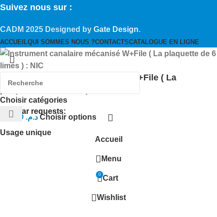
Suivez nous sur :
CADM
2025 Designed by
Gate Design
.
ACCUEIL
QUI SOMMES NOUS ?
CONTACTS
CATALOGUE EN LIGNE
Instrument canalaire mécanisé W+File ( La
plaquette de 6 limes ) : NIC
Choisir catégories
Popular requests:
349,00
د.م.
Choisir options
Usage unique
Accueil
Menu
0
Cart
Wishlist