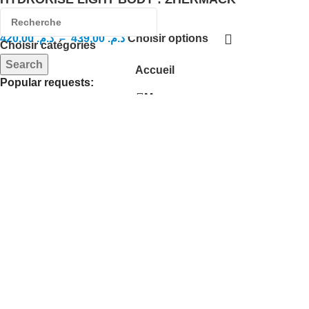
420,00
د.م.
–
439,00
د.م.
Choisir options
Choisir catégories
Search
Accueil
Popular requests:
Menu
Usage unique
Cart
Wishlist