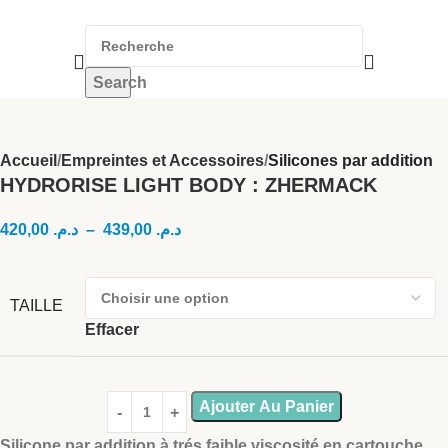
Search
Accueil
Empreintes et Accessoires
Silicones par addition
HYDRORISE LIGHT BODY : ZHERMACK
420,00
د.م.
–
439,00
د.م.
TAILLE
Effacer
Ajouter Au Panier
Silicone par addition à trés faible viscosité en cartouche.