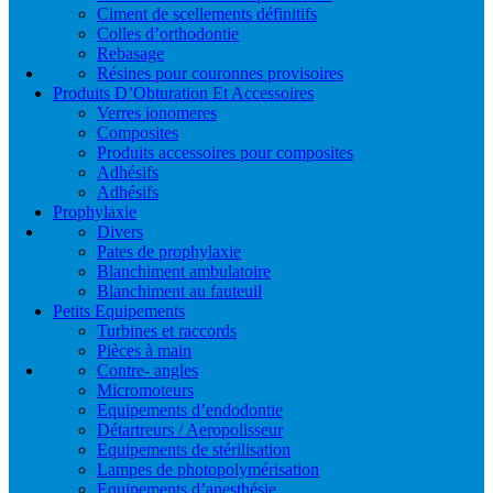
Ciment de scellements définitifs
Colles d’orthodontie
Rebasage
Résines pour couronnes provisoires
Produits D’Obturation Et Accessoires
Verres ionomeres
Composites
Produits accessoires pour composites
Adhésifs
Adhésifs
Prophylaxie
Divers
Pates de prophylaxie
Blanchiment ambulatoire
Blanchiment au fauteuil
Petits Equipements
Turbines et raccords
Pièces à main
Contre- angles
Micromoteurs
Equipements d’endodontie
Détartreurs / Aeropolisseur
Equipements de stérilisation
Lampes de photopolymérisation
Equipements d’anesthésie