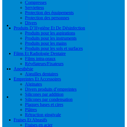
Compresses
Serviettess
Protection des équipements
Protection des personnes
Divers
Produits D’Hygiène Et De Désinfection
Produits pour les aspirations
Produits pour les instruments
Produits pour les mains
Produits pour les sols et surfaces
Films Et Radiologie Dentaire
Films intra-oraux
Révélateurs/Fixateurs
Anesthésie
Aiguilles dentaires
Empreintes Et Accessoires
Alginates
Divers produits d’empreintes
Silicones par addition
Silicones par condensation
Plaques bases et cires
Plâtres
Rétraction gingivale
Fraises Et Abrasifs
Fraises en acier