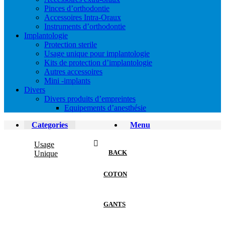
Pinces d’orthodontie
Accessoires Intra-Oraux
Instruments d’orthodontie
Implantologie
Protection sterile
Usage unique pour implantologie
Kits de protection d’implantologie
Autres accessoires
Mini -implants
Divers
Divers produits d’empreintes
Equipements d’anesthésie
Categories
Menu
Usage
BACK
Unique
COTON
GANTS