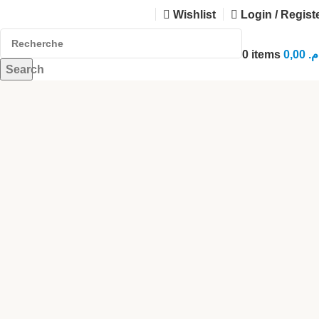
Wishlist
Login / Regist
0
items
0,00
.م
Search