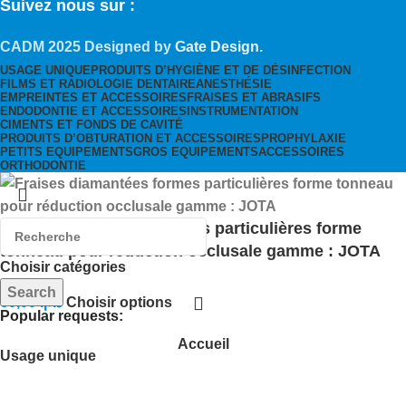
Suivez nous sur :
CADM
2025 Designed by
Gate Design
.
USAGE UNIQUE
PRODUITS D’HYGIÈNE ET DE DÉSINFECTION
FILMS ET RADIOLOGIE DENTAIRE
ANESTHÉSIE
EMPREINTES ET ACCESSOIRES
FRAISES ET ABRASIFS
ENDODONTIE ET ACCESSOIRES
INSTRUMENTATION
CIMENTS ET FONDS DE CAVITÉ
PRODUITS D’OBTURATION ET ACCESSOIRES
PROPHYLAXIE
PETITS EQUIPEMENTS
GROS EQUIPEMENTS
ACCESSOIRES
ORTHODONTIE
Fraises diamantées formes particulières forme
tonneau pour réduction occlusale gamme : JOTA
Choisir catégories
Search
60,00
د.م.
Choisir options
Popular requests:
Accueil
Usage unique
Menu