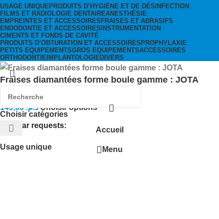
USAGE UNIQUE
PRODUITS D’HYGIÈNE ET DE DÉSINFECTION
FILMS ET RADIOLOGIE DENTAIRE
ANESTHÉSIE
EMPREINTES ET ACCESSOIRES
FRAISES ET ABRASIFS
ENDODONTIE ET ACCESSOIRES
INSTRUMENTATION
CIMENTS ET FONDS DE CAVITÉ
PRODUITS D’OBTURATION ET ACCESSOIRES
PROPHYLAXIE
PETITS EQUIPEMENTS
GROS EQUIPEMENTS
ACCESSOIRES
ORTHODONTIE
IMPLANTOLOGIE
DIVERS
Fraises diamantées forme boule gamme : JOTA
149,00
د.م.
Choisir options
Choisir catégories
Popular requests:
Accueil
Usage unique
Menu
Cart
Wishlist