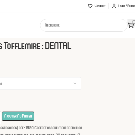
Wishlist
Login / Regis
flemire : DENTAL PACIFIC
 Tofflemire : DENTAL
Ajouter Au Panier
accessoires) réf : 1980 Coffret assortiment de finition