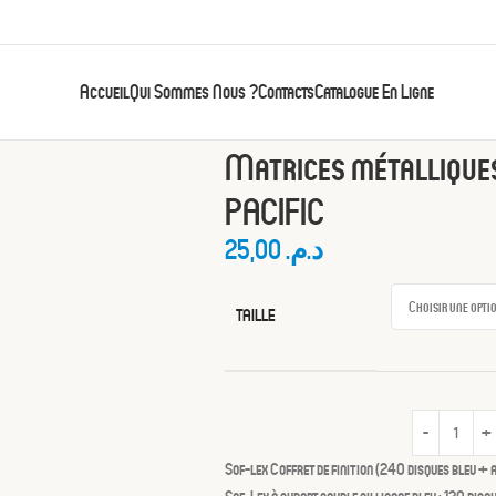
Accueil
Qui Sommes Nous ?
Contacts
Catalogue En Ligne
Accueil
Accessoires
Matrices métalliques Tof
Matrices métalliques
PACIFIC
25,00
د.م.
TAILLE
Sof-lex Coffret de finition (240 disques bleu + 