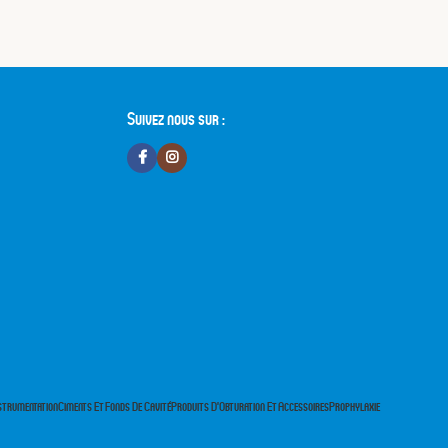
Suivez nous sur :
strumentation
Ciments Et Fonds De Cavité
Produits D’Obturation Et Accessoires
Prophylaxie