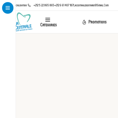
Localisation
+212 5 22 865 865
+212 6 61 407 187
Lacentraledentaire@gmail.com
Promotions
Categories