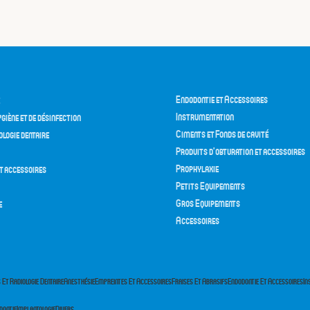
Endodontie et Accessoires
Instrumentation
giène et de désinfection
Ciments et Fonds de cavité
ologie dentaire
Produits d’obturation et accessoires
Prophylaxie
t accessoires
Petits Equipements
Gros Equipements
e
Accessoires
 Et Radiologie Dentaire
Anesthésie
Empreintes Et Accessoires
Fraises Et Abrasifs
Endodontie Et Accessoires
In
dontie
Implantologie
Divers