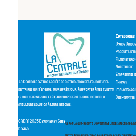
Categories
Usage Unique
Produits d’hy
Films et radi
Anesthesie
Empreintes e
La Centrale est une société de distribution des fournitures
Fraises
dentaires qui s'engage, jour après jour, à apporter à ses clients
Implantologi
le meilleur service et à leur proposer à chaque instant la
Orthodontie
meilleure solution à leurs besoins.
CADM
2025 Designed by
Gate
Usage Unique
Produits D’Hygiène Et De Désinfection
Films
Design
.
Petits Equipements
Gros Equipements
Accessoires
Ortho