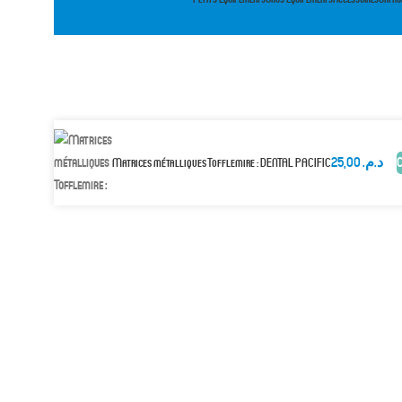
25,00
د.م.
C
Matrices métalliques Tofflemire : DENTAL PACIFIC