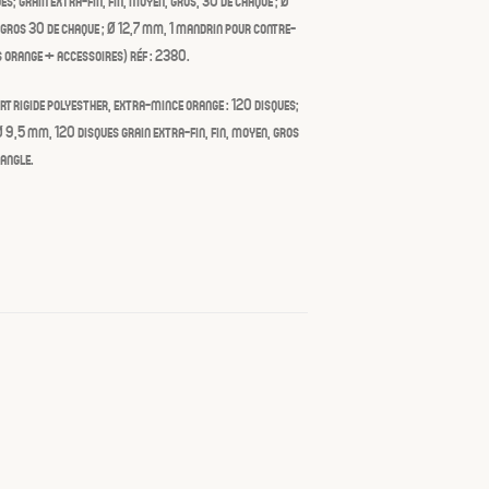
es; grain extra-fin, fin, moyen, gros, 30 de chaque ; Ø
 gros 30 de chaque ; Ø 12,7 mm, 1 mandrin pour contre-
s orange + accessoires) réf : 2380.
t rigide polyesther, extra-mince orange : 120 disques;
 Ø 9,5 mm, 120 disques grain extra-fin, fin, moyen, gros
-angle.