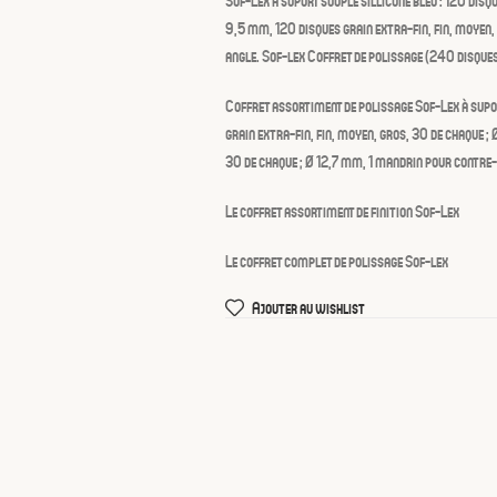
Sof-Lex à suport souple sillicone bleu : 120 disqu
9,5 mm, 120 disques grain extra-fin, fin, moyen,
angle. Sof-lex Coffret de polissage (240 disque
Coffret assortiment de polissage Sof-Lex à supor
grain extra-fin, fin, moyen, gros, 30 de chaque ;
30 de chaque ; Ø 12,7 mm, 1 mandrin pour contre
Le coffret assortiment de finition Sof-Lex
Le coffret complet de polissage Sof-lex
Ajouter au wishlist