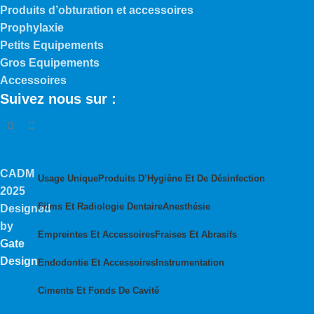
Produits d’obturation et accessoires
Prophylaxie
Petits Equipements
Gros Equipements
Accessoires
Suivez nous sur :
CADM
Usage Unique
Produits D’Hygiène Et De Désinfection
2025
Films Et Radiologie Dentaire
Anesthésie
Designed
by
Empreintes Et Accessoires
Fraises Et Abrasifs
Gate
Design
.
Endodontie Et Accessoires
Instrumentation
Ciments Et Fonds De Cavité