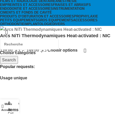
FILMS ET RADIOLOGIE DENTAIRE
ANESTHÉSIE
EMPREINTES ET ACCESSOIRES
FRAISES ET ABRASIFS
ENDODONTIE ET ACCESSOIRES
INSTRUMENTATION
CIMENTS ET FONDS DE CAVITÉ
PRODUITS D’OBTURATION ET ACCESSOIRES
PROPHYLAXIE
PETITS EQUIPEMENTS
GROS EQUIPEMENTS
ACCESSOIRES
ORTHODONTIE
IMPLANTOLOGIE
DIVERS
Arcs NiTi Thermodynamiques Heat-activated : NIC
139,00
د.م.
–
149,00
د.م.
Choisir options
Choisir catégories
dontie
ntaires
Search
gie
Popular requests:
ts
Usage unique
 sterilisation
ylaxie
0
Menu
Wishlist
eintes
items
Accueil
Cart
ion
s et abrasifs