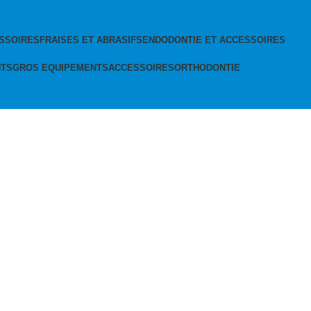
SSOIRES
FRAISES ET ABRASIFS
ENDODONTIE ET ACCESSOIRES
NTS
GROS EQUIPEMENTS
ACCESSOIRES
ORTHODONTIE