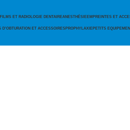
FILMS ET RADIOLOGIE DENTAIRE
ANESTHÉSIE
EMPREINTES ET ACCE
S D’OBTURATION ET ACCESSOIRES
PROPHYLAXIE
PETITS EQUIPEME