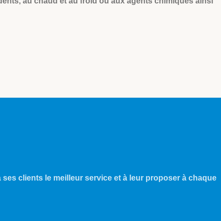
à dents, au chaud et au froid ou aux agents chimiques ainsi
 ses clients le meilleur service et à leur proposer à chaque