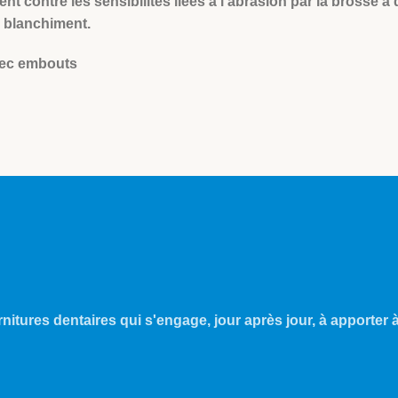
ent contre les sensibilités liées à l’abrasion par la brosse 
u blanchiment.
avec embouts
nitures dentaires qui s'engage, jour après jour, à apporter à