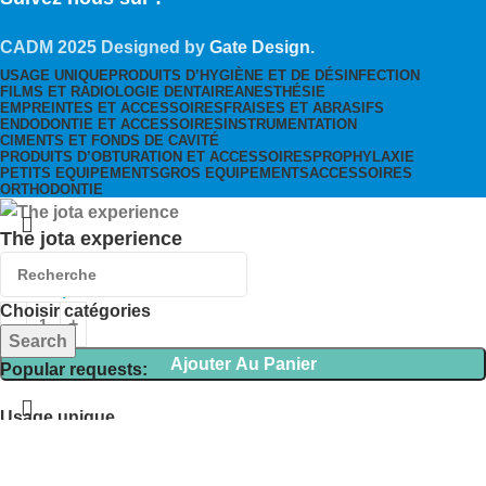
CADM
2025 Designed by
Gate Design
.
USAGE UNIQUE
PRODUITS D’HYGIÈNE ET DE DÉSINFECTION
FILMS ET RADIOLOGIE DENTAIRE
ANESTHÉSIE
EMPREINTES ET ACCESSOIRES
FRAISES ET ABRASIFS
ENDODONTIE ET ACCESSOIRES
INSTRUMENTATION
CIMENTS ET FONDS DE CAVITÉ
PRODUITS D’OBTURATION ET ACCESSOIRES
PROPHYLAXIE
PETITS EQUIPEMENTS
GROS EQUIPEMENTS
ACCESSOIRES
ORTHODONTIE
The jota experience
875,00
د.م.
Choisir catégories
Search
Ajouter Au Panier
Popular requests:
Usage unique
Accueil