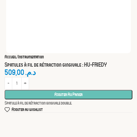
Accueil
Instrumentation
Spatules à fil de rétraction gingivale : HU-FRIEDY
509,00
د.م.
Ajouter Au Panier
Spatule à fil de rétraction gingivale double.
Ajouter au wishlist