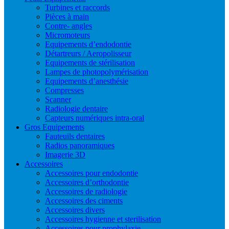
Turbines et raccords
Pièces à main
Contre- angles
Micromoteurs
Equipements d’endodontie
Détartreurs / Aeropolisseur
Equipements de stérilisation
Lampes de photopolymérisation
Equipements d’anesthésie
Compresses
Scanner
Radiologie dentaire
Capteurs numériques intra-oral
Gros Equipements
Fauteuils dentaires
Radios panoramiques
Imagerie 3D
Accessoires
Accessoires pour endodontie
Accessoires d’orthodontie
Accessoires de radiologie
Accessoires des ciments
Accessoires divers
Accessoires hygienne et sterilisation
Accessoires pour prophylaxie