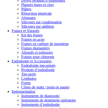
Divers produits d’empreintes
Plaques bases et cires
Plâtres
Rétraction gingivale
Alginates
Silicones par condensation
Silicones par addition
Fraises et Abrasifs
Kit des fraises
Fraises en acier
Fraises en carbure de tungstene
Fraises diamantées
Abrasifs et polissoirs
Fraises pour chirurgie
Endodontie et Accessoires
Endodontie mecanisée
Produits d’endodontie
Tire-nerfs
Lenthulos
Forets
Cônes de gutta / point en papier
Instrumentation
Instruments de diagnostic
Instruments de dentisterie opératoire
Instruments d’endodontie