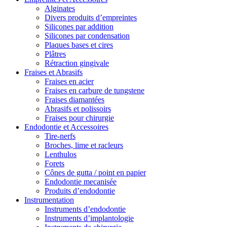
Alginates
Divers produits d’empreintes
Silicones par addition
Silicones par condensation
Plaques bases et cires
Plâtres
Rétraction gingivale
Fraises et Abrasifs
Fraises en acier
Fraises en carbure de tungstene
Fraises diamantées
Abrasifs et polissoirs
Fraises pour chirurgie
Endodontie et Accessoires
Tire-nerfs
Broches, lime et racleurs
Lenthulos
Forets
Cônes de gutta / point en papier
Endodontie mecanisée
Produits d’endodontie
Instrumentation
Instruments d’endodontie
Instruments d’implantologie