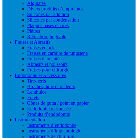
Alginates
Divers produits d’empreintes
Silicones par addition
Silicones par condensation
Plaques bases et cires
Plâtres
Rétraction gingivale
Fraises et Abrasifs
Fraises en acier
Fraises en carbure de tungstene
Fraises diamantées
Abrasifs et polissoirs
Fraises pour chirurgie
Endodontie et Accessoires
Tire-nerfs
Broches, lime et racleurs
Lenthulos
Forets
Cônes de gutta / point en papier
Endodontie mecanisée
Produits d’endodontie
Instrumentation
Instruments d’endodontie
Instruments d’implantologie
Instruments de chirurgie