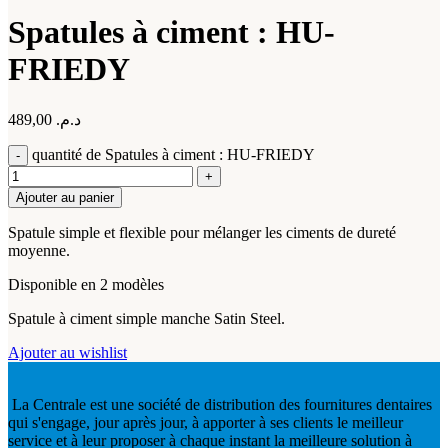
Spatules à ciment : HU-
FRIEDY
489,00
د.م.
quantité de Spatules à ciment : HU-FRIEDY
Ajouter au panier
Spatule simple et flexible pour mélanger les ciments de dureté
moyenne.
Disponible en 2 modèles
Spatule à ciment simple manche Satin Steel.
Ajouter au wishlist
La Centrale est une société de distribution des fournitures dentaires
qui s'engage, jour après jour, à apporter à ses clients le meilleur
service et à leur proposer à chaque instant la meilleure solution à