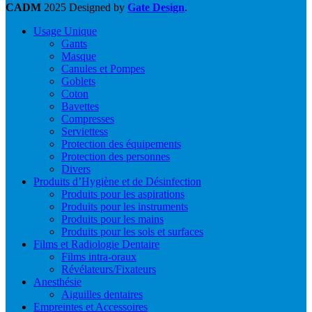
CADM
2025 Designed by
Gate Design
.
Usage Unique
Gants
Masque
Canules et Pompes
Goblets
Coton
Bavettes
Compresses
Serviettess
Protection des équipements
Protection des personnes
Divers
Produits d’Hygiène et de Désinfection
Produits pour les aspirations
Produits pour les instruments
Produits pour les mains
Produits pour les sols et surfaces
Films et Radiologie Dentaire
Films intra-oraux
Révélateurs/Fixateurs
Anesthésie
Aiguilles dentaires
Empreintes et Accessoires