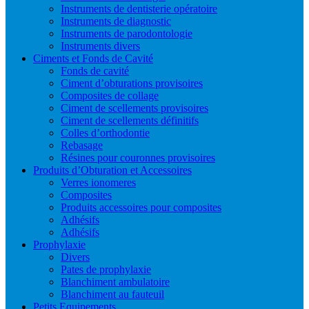
Instruments de dentisterie opératoire
Instruments de diagnostic
Instruments de parodontologie
Instruments divers
Ciments et Fonds de Cavité
Fonds de cavité
Ciment d’obturations provisoires
Composites de collage
Ciment de scellements provisoires
Ciment de scellements définitifs
Colles d’orthodontie
Rebasage
Résines pour couronnes provisoires
Produits d’Obturation et Accessoires
Verres ionomeres
Composites
Produits accessoires pour composites
Adhésifs
Adhésifs
Prophylaxie
Divers
Pates de prophylaxie
Blanchiment ambulatoire
Blanchiment au fauteuil
Petits Equipements