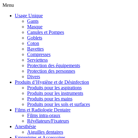
Menu
Usage Unique
Gants
Masque
Canules et Pompes
Goblets
Coton
Bavettes
Compresses
Serviettess
Protection des équipements
Protection des personnes
Divers
Produits d’Hygiène et de Désinfection
Produits pour les aspirations
Produits pour les instruments
Produits pour les mains
Produits pour les sols et surfaces
Films et Radiologie Dentaire
Films intra-oraux
Révélateurs/Fixateurs
Anesthésie
Aiguilles dentaires
Empreintes et Accessoires