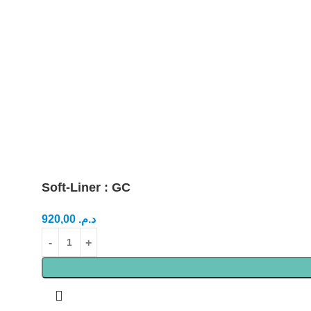
Soft-Liner : GC
920,00
د.م.