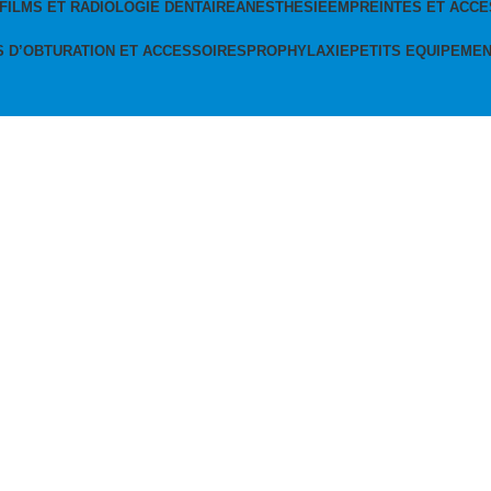
FILMS ET RADIOLOGIE DENTAIRE
ANESTHÉSIE
EMPREINTES ET ACCE
S D’OBTURATION ET ACCESSOIRES
PROPHYLAXIE
PETITS EQUIPEME