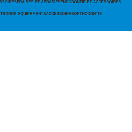
SSOIRES
FRAISES ET ABRASIFS
ENDODONTIE ET ACCESSOIRES
NTS
GROS EQUIPEMENTS
ACCESSOIRES
ORTHODONTIE