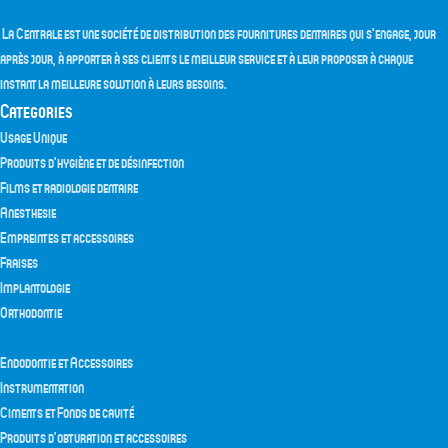
La Centrale est une société de distribution des fournitures dentaires qui s'engage, jour
après jour, à apporter à ses clients le meilleur service et à leur proposer à chaque
instant la meilleure solution à leurs besoins.
Categories
Usage Unique
Produits d’hygiène et de désinfection
Films et radiologie dentaire
Anesthesie
Empreintes et accessoires
Fraises
Implantologie
Orthodontie
Endodontie et Accessoires
Instrumentation
Ciments et Fonds de cavité
Produits d’obturation et accessoires