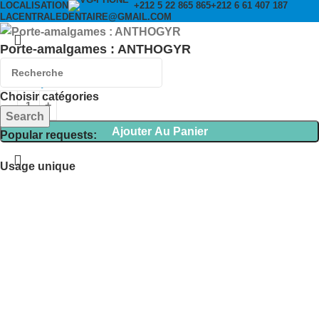
LOCALISATION
+212 6 61 407 187
+212 5 22 865 865
LACENTRALEDENTAIRE@GMAIL.COM
Porte-amalgames : ANTHOGYR
839,00
د.م.
Choisir catégories
Search
Ajouter Au Panier
Popular requests:
Usage unique
Accueil
Menu
Cart
Wishlist