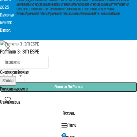
Empreintes Et Accessoires
Fraises Et Abrasifs
Endodontie Et Accessoires
Instrumentation
2025
Ciments Et Fonds De Cavité
Produits D’Obturation Et Accessoires
Prophylaxie
Petits Equipements
Gros Equipements
Accessoires
Orthodontie
Implantologie
Divers
Designed
by
Gate
Design
.
Pentamix 3 : 3M ESPE
0,00
د.م.
Choisir catégories
Search
Ajouter Au Panier
Popular requests:
Usage unique
Accueil
Menu
0