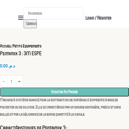
Login / Register
Search
Accueil
Petits Equipements
Pentamix 3 : 3M ESPE
0,00
د.م.
Ajouter Au Panier
Machine à système avancé pour la
distribution de matériau d’empreinte
à base de
polyester ou de silicone. Elle se caractérise par un dosage homogène, précis et sans
bulles et par la délivrance de la bonne quantité à la canule.
Caractéristiques de Pentamix 3 :