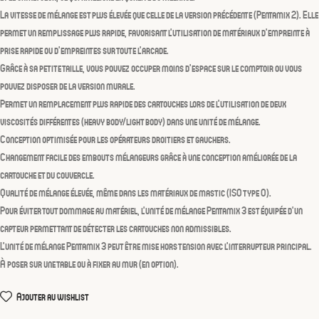
La
vitesse de mélange est plus élevée que celle de la version précédente
(Pentamix 2). Elle
permet un remplissage plus rapide, favorisant l’utilisation de matériaux d’empreinte à
prise rapide ou d’empreintes sur toute l’arcade.
Grâce à sa petite taille, vous pouvez occuper
moins d’espace
sur le comptoir ou vous
pouvez disposer de la
version murale
.
Permet un
remplacement plus rapide des cartouches
lors de l’utilisation de deux
viscosités différentes (heavy body/light body) dans une unité de mélange.
Conception optimisée pour les
opérateurs droitiers et gauchers
.
Changement facile des embouts mélangeurs grâce à une conception améliorée de la
cartouche et du couvercle.
Qualité de mélange élevée, même dans les matériaux de mastic (ISO type 0).
Pour éviter tout dommage au matériel, l’unité de mélange Pentamix 3 est
équipée d’un
capteur permettant de détecter les cartouches non admissibles
.
L’unité de mélange
Pentamix 3 peut être mise hors tension avec l’interrupteur principal
.
À poser sur une table ou à fixer au mur (en option).
Ajouter au wishlist