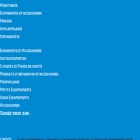
Anesthesie
Empreintes et accessoires
Fraises
Implantologie
Orthodontie
Endodontie et Accessoires
Instrumentation
Ciments et Fonds de cavité
Produits d’obturation et accessoires
Prophylaxie
Petits Equipements
Gros Equipements
Accessoires
Suivez nous sur :
CADM
Usage Unique
Produits D’Hygiène Et De Désinfection
Films Et Radiologie Dentaire
Anesthésie