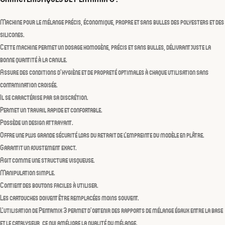
Machine pour le
mélange
précis, économique, propre et sans bulles
des polyesters et des
silicones
.
Cette machine permet un
dosage homogène,
précis et sans bulles, délivrant juste la
bonne quantité à la canule.
Assure des conditions d’hygiène et de propreté optimales à chaque utilisation sans
contamination croisée.
Il se caractérise par sa
discrétion
.
Permet un
travail rapide et confortable
.
Possède un design
attrayant
.
Offre une
plus grande sécurité
lors du retrait de l’empreinte du modèle en plâtre.
Garantit un
ajustement
exact.
Agit comme une
structure visqueuse
.
Manipulation simple.
Contient des boutons faciles à utiliser.
Les cartouches doivent être remplacées moins souvent.
L’utilisation de
Pentamix 3
permet d’obtenir des rapports de mélange égaux entre la base
et le catalyseur, ce qui améliore la qualité du mélange.