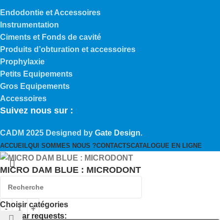
Endodontie et Accessoires
Instrumentation
Ciments et Fonds de cavité
Produits d’obturation et accessoires
Prophylaxie
Petits Equipements
Gros Equipements
Accessoires
Suivez nous sur :
CADM
2025 Designed by
Gate Design
.
ACCUEIL
QUI SOMMES NOUS ?
CONTACTS
CATALOGUE EN LIGNE
MICRO DAM BLUE : MICRODONT
99,00
د.م.
Choisir catégories
Popular requests: