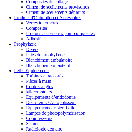
Composites de collage
Ciment de scellements provisoires
Ciment de scellements définitifs
Produits d'Obturation et Accessoires
Verres ionomeres
Composites
Produits accessoires pour composites
Adhésifs
Prophylaxie
Divers
Pates de prophylaxie
Blanchiment ambulatoire
Blanchiment au fauteuil
Petits Equipements
Turbines et raccords
Pièces à main
Contre- angles
Micromoteurs
Equipements d’endodontie
Détartreurs / Aeropolisseur
Equipements de stérilisation
Lampes de photopolymérisation
Compresseurs
Scanner
Radiologie dentaire