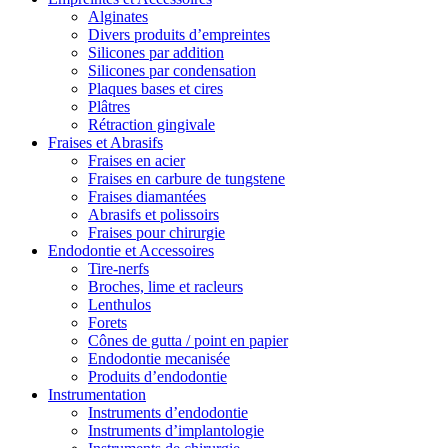
Alginates
Divers produits d’empreintes
Silicones par addition
Silicones par condensation
Plaques bases et cires
Plâtres
Rétraction gingivale
Fraises et Abrasifs
Fraises en acier
Fraises en carbure de tungstene
Fraises diamantées
Abrasifs et polissoirs
Fraises pour chirurgie
Endodontie et Accessoires
Tire-nerfs
Broches, lime et racleurs
Lenthulos
Forets
Cônes de gutta / point en papier
Endodontie mecanisée
Produits d’endodontie
Instrumentation
Instruments d’endodontie
Instruments d’implantologie