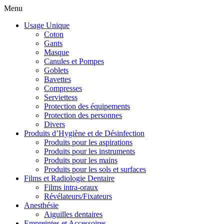
Menu
Usage Unique
Coton
Gants
Masque
Canules et Pompes
Goblets
Bavettes
Compresses
Serviettess
Protection des équipements
Protection des personnes
Divers
Produits d’Hygiène et de Désinfection
Produits pour les aspirations
Produits pour les instruments
Produits pour les mains
Produits pour les sols et surfaces
Films et Radiologie Dentaire
Films intra-oraux
Révélateurs/Fixateurs
Anesthésie
Aiguilles dentaires
Empreintes et Accessoires