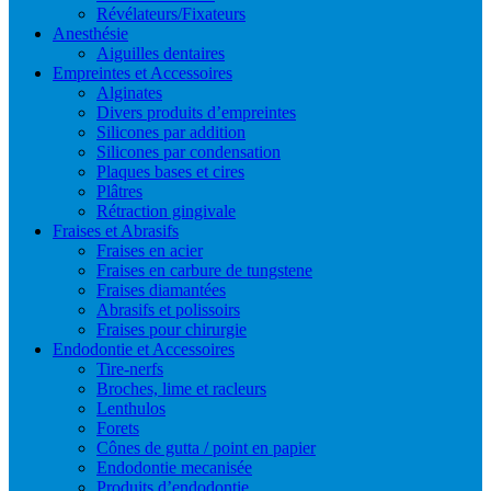
Révélateurs/Fixateurs
Anesthésie
Aiguilles dentaires
Empreintes et Accessoires
Alginates
Divers produits d’empreintes
Silicones par addition
Silicones par condensation
Plaques bases et cires
Plâtres
Rétraction gingivale
Fraises et Abrasifs
Fraises en acier
Fraises en carbure de tungstene
Fraises diamantées
Abrasifs et polissoirs
Fraises pour chirurgie
Endodontie et Accessoires
Tire-nerfs
Broches, lime et racleurs
Lenthulos
Forets
Cônes de gutta / point en papier
Endodontie mecanisée
Produits d’endodontie