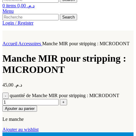
0
items
0,00
د.م.
Menu
Search
Login / Register
Accueil
Accessoires
Manche MIR pour stripping : MICRODONT
Manche MIR pour stripping :
MICRODONT
45,00
د.م.
quantité de Manche MIR pour stripping : MICRODONT
Ajouter au panier
Le manche
Ajouter au wishlist