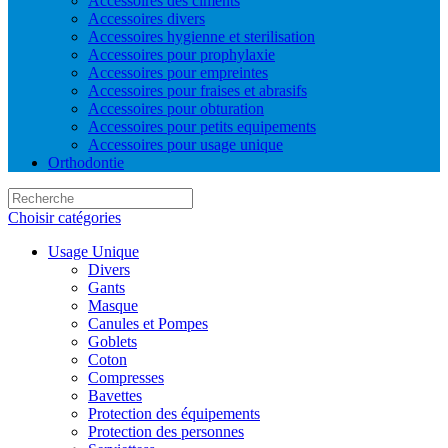
Accessoires des ciments
Accessoires divers
Accessoires hygienne et sterilisation
Accessoires pour prophylaxie
Accessoires pour empreintes
Accessoires pour fraises et abrasifs
Accessoires pour obturation
Accessoires pour petits equipements
Accessoires pour usage unique
Orthodontie
Choisir catégories
Usage Unique
Divers
Gants
Masque
Canules et Pompes
Goblets
Coton
Compresses
Bavettes
Protection des équipements
Protection des personnes