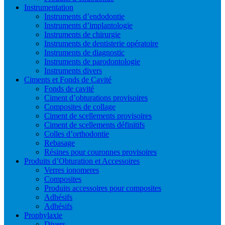
Instrumentation
Instruments d’endodontie
Instruments d’implantologie
Instruments de chirurgie
Instruments de dentisterie opératoire
Instruments de diagnostic
Instruments de parodontologie
Instruments divers
Ciments et Fonds de Cavité
Fonds de cavité
Ciment d’obturations provisoires
Composites de collage
Ciment de scellements provisoires
Ciment de scellements définitifs
Colles d’orthodontie
Rebasage
Résines pour couronnes provisoires
Produits d’Obturation et Accessoires
Verres ionomeres
Composites
Produits accessoires pour composites
Adhésifs
Adhésifs
Prophylaxie
Divers