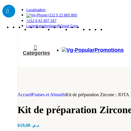
Localisation
+212 5 22 865 865
+212 6 61 407 187
Lacentraledentaire@gmail.com
Promotions
Categories
Accueil
Fraises et Abrasifs
Kit de préparation Zircone : JOTA
Kit de préparation Zircon
619,00
د.م.