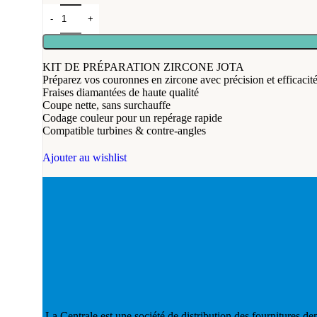
KIT DE PRÉPARATION ZIRCONE JOTA
Préparez vos couronnes en zircone avec précision et efficacité
Fraises diamantées de haute qualité
Coupe nette, sans surchauffe
Codage couleur pour un repérage rapide
Compatible turbines & contre-angles
Ajouter au wishlist
La Centrale est une société de distribution des fournitures dent