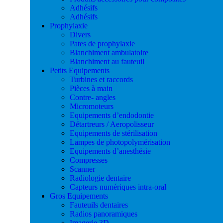
Adhésifs
Adhésifs
Prophylaxie
Divers
Pates de prophylaxie
Blanchiment ambulatoire
Blanchiment au fauteuil
Petits Equipements
Turbines et raccords
Pièces à main
Contre- angles
Micromoteurs
Equipements d’endodontie
Détartreurs / Aeropolisseur
Equipements de stérilisation
Lampes de photopolymérisation
Equipements d’anesthésie
Compresses
Scanner
Radiologie dentaire
Capteurs numériques intra-oral
Gros Equipements
Fauteuils dentaires
Radios panoramiques
Imagerie 3D