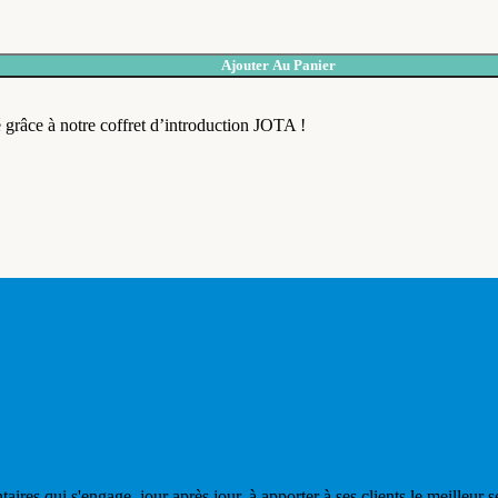
Ajouter Au Panier
 grâce à notre coffret d’introduction JOTA !
aires qui s'engage, jour après jour, à apporter à ses clients le meilleur s