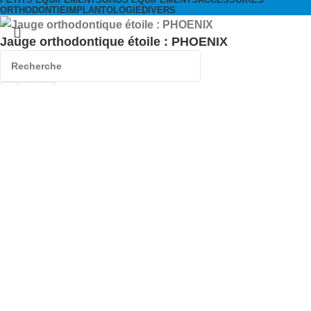
ORTHODONTIE
IMPLANTOLOGIE
DIVERS
Jauge orthodontique étoile : PHOENIX
89,00
د.م.
Choisir catégories
Popular requests:
Ajouter Au Panier
Usage unique
Accueil
Menu
Cart
Wishlist