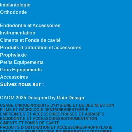
Implantologie
Orthodontie
Endodontie et Accessoires
Instrumentation
Ciments et Fonds de cavité
Produits d’obturation et accessoires
Prophylaxie
Petits Equipements
Gros Equipements
Accessoires
Suivez nous sur :
CADM
2025 Designed by
Gate Design
.
USAGE UNIQUE
PRODUITS D’HYGIÈNE ET DE DÉSINFECTION
FILMS ET RADIOLOGIE DENTAIRE
ANESTHÉSIE
EMPREINTES ET ACCESSOIRES
FRAISES ET ABRASIFS
ENDODONTIE ET ACCESSOIRES
INSTRUMENTATION
CIMENTS ET FONDS DE CAVITÉ
PRODUITS D’OBTURATION ET ACCESSOIRES
PROPHYLAXIE
PETITS EQUIPEMENTS
GROS EQUIPEMENTS
ACCESSOIRES