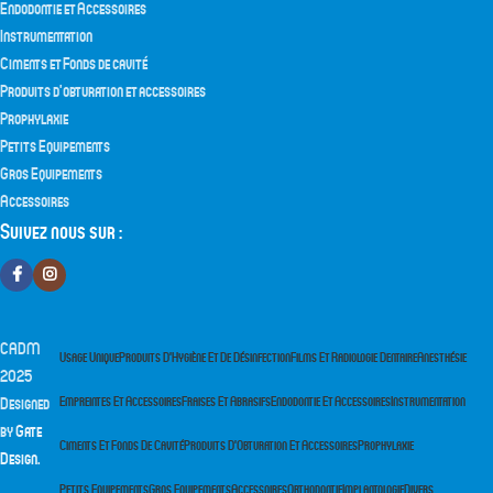
Endodontie et Accessoires
Instrumentation
Ciments et Fonds de cavité
Produits d’obturation et accessoires
Prophylaxie
Petits Equipements
Gros Equipements
Accessoires
Suivez nous sur :
CADM
Usage Unique
Produits D’Hygiène Et De Désinfection
Films Et Radiologie Dentaire
Anesthésie
2025
Empreintes Et Accessoires
Fraises Et Abrasifs
Endodontie Et Accessoires
Instrumentation
Designed
by
Gate
Ciments Et Fonds De Cavité
Produits D’Obturation Et Accessoires
Prophylaxie
Design
.
Petits Equipements
Gros Equipements
Accessoires
Orthodontie
Implantologie
Divers