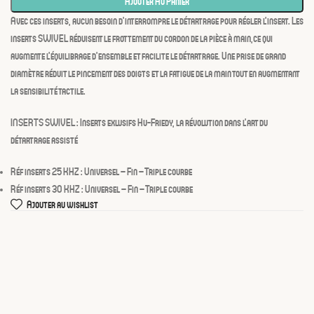
Ajouter Au Panier
Avec ces inserts, aucun besoin d’interrompre le détartrage pour régler l’insert. Les
inserts SWIVEL réduisent le frottement du cordon de la pièce à main,ce qui
augmente l’équilibrage d’ensemble et facilite le détartrage. Une prise de grand
diamètre réduit le pincement des doigts et la fatigue de la main tout en augmentant
la sensibilité tactile.
INSERTS SWIVEL
: Inserts exlusifs Hu-Friedy, la révolution dans l’art du
détartrage assisté
Réf inserts 25 KHZ : Universel – Fin – Triple courbe
Réf inserts 30 KHZ : Universel – Fin – Triple courbe
Ajouter au wishlist