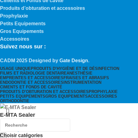
Ciments et Fonds de cavité
Produits d’obturation et accessoires
Prophylaxie
Petits Equipements
Gros Equipements
Accessoires
Suivez nous sur :
CADM
2025 Designed by
Gate Design
.
USAGE UNIQUE
PRODUITS D’HYGIÈNE ET DE DÉSINFECTION
FILMS ET RADIOLOGIE DENTAIRE
ANESTHÉSIE
EMPREINTES ET ACCESSOIRES
FRAISES ET ABRASIFS
ENDODONTIE ET ACCESSOIRES
INSTRUMENTATION
CIMENTS ET FONDS DE CAVITÉ
PRODUITS D’OBTURATION ET ACCESSOIRES
PROPHYLAXIE
PETITS EQUIPEMENTS
GROS EQUIPEMENTS
ACCESSOIRES
ORTHODONTIE
E-MTA Sealer
720,00
د.م.
Choisir catégories