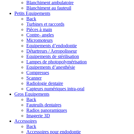
Blanchiment ambulatoire
Blanchiment au fauteuil
Petits Equipements
Back
Turbines et raccords
Pièces à main
Contre- angles
Micromoteurs
Equipements d’endodontie
Détartreurs / Aeropolisseur
Equipements de stérilisation
Lampes de photopolymérisation
Equipements d’anesthésie
Compresses
Scanner
Radiologie dentaire
Capteurs numériques intra-oral
Gros Equipements
Back
Fauteuils dentaires
Radios panoramiques
Imagerie 3D
Accessoires
Back
Accessoires pour endodontie