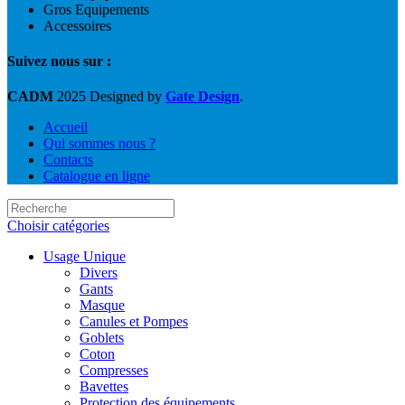
Gros Equipements
Accessoires
Suivez nous sur :
CADM
2025 Designed by
Gate Design
.
Accueil
Qui sommes nous ?
Contacts
Catalogue en ligne
Choisir catégories
Usage Unique
Divers
Gants
Masque
Canules et Pompes
Goblets
Coton
Compresses
Bavettes
Protection des équipements