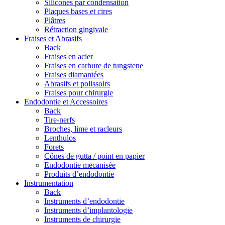
Silicones par condensation
Plaques bases et cires
Plâtres
Rétraction gingivale
Fraises et Abrasifs
Back
Fraises en acier
Fraises en carbure de tungstene
Fraises diamantées
Abrasifs et polissoirs
Fraises pour chirurgie
Endodontie et Accessoires
Back
Tire-nerfs
Broches, lime et racleurs
Lenthulos
Forets
Cônes de gutta / point en papier
Endodontie mecanisée
Produits d’endodontie
Instrumentation
Back
Instruments d’endodontie
Instruments d’implantologie
Instruments de chirurgie