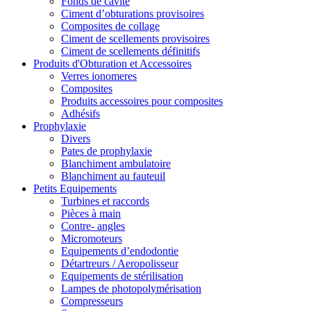
Fonds de cavité
Ciment d’obturations provisoires
Composites de collage
Ciment de scellements provisoires
Ciment de scellements définitifs
Produits d'Obturation et Accessoires
Verres ionomeres
Composites
Produits accessoires pour composites
Adhésifs
Prophylaxie
Divers
Pates de prophylaxie
Blanchiment ambulatoire
Blanchiment au fauteuil
Petits Equipements
Turbines et raccords
Pièces à main
Contre- angles
Micromoteurs
Equipements d’endodontie
Détartreurs / Aeropolisseur
Equipements de stérilisation
Lampes de photopolymérisation
Compresseurs