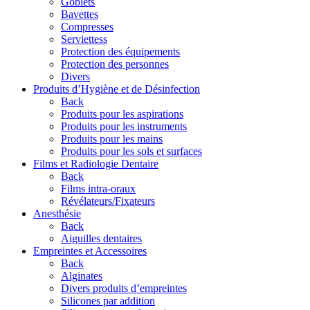
Goblets
Bavettes
Compresses
Serviettess
Protection des équipements
Protection des personnes
Divers
Produits d’Hygiène et de Désinfection
Back
Produits pour les aspirations
Produits pour les instruments
Produits pour les mains
Produits pour les sols et surfaces
Films et Radiologie Dentaire
Back
Films intra-oraux
Révélateurs/Fixateurs
Anesthésie
Back
Aiguilles dentaires
Empreintes et Accessoires
Back
Alginates
Divers produits d’empreintes
Silicones par addition