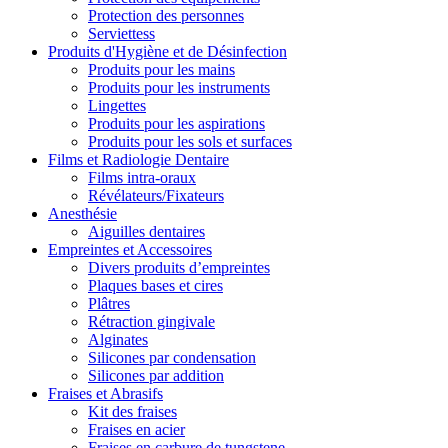
Protection des personnes
Serviettess
Produits d'Hygiène et de Désinfection
Produits pour les mains
Produits pour les instruments
Lingettes
Produits pour les aspirations
Produits pour les sols et surfaces
Films et Radiologie Dentaire
Films intra-oraux
Révélateurs/Fixateurs
Anesthésie
Aiguilles dentaires
Empreintes et Accessoires
Divers produits d’empreintes
Plaques bases et cires
Plâtres
Rétraction gingivale
Alginates
Silicones par condensation
Silicones par addition
Fraises et Abrasifs
Kit des fraises
Fraises en acier
Fraises en carbure de tungstene