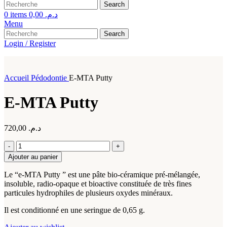
Search
0
items
0,00
د.م.
Menu
Search
Login / Register
Accueil
Pédodontie
E-MTA Putty
E-MTA Putty
720,00
د.م.
quantité
de
Ajouter au panier
E-
MTA
Le “e-MTA Putty ” est une pâte bio-céramique pré-mélangée,
Putty
insoluble, radio-opaque et bioactive constituée de très fines
particules hydrophiles de plusieurs oxydes minéraux.
Il est conditionné en une seringue de 0,65 g.