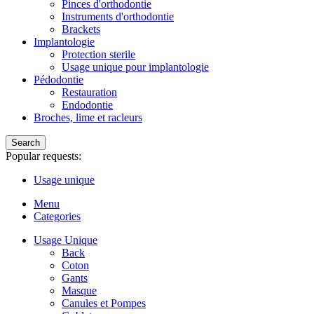
Pinces d'orthodontie
Instruments d'orthodontie
Brackets
Implantologie
Protection sterile
Usage unique pour implantologie
Pédodontie
Restauration
Endodontie
Broches, lime et racleurs
Search
Popular requests:
Usage unique
Menu
Categories
Usage Unique
Back
Coton
Gants
Masque
Canules et Pompes