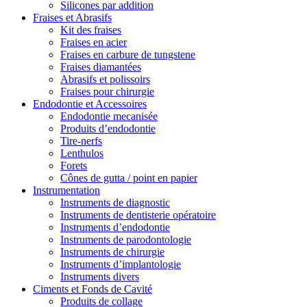
Silicones par addition
Fraises et Abrasifs
Kit des fraises
Fraises en acier
Fraises en carbure de tungstene
Fraises diamantées
Abrasifs et polissoirs
Fraises pour chirurgie
Endodontie et Accessoires
Endodontie mecanisée
Produits d’endodontie
Tire-nerfs
Lenthulos
Forets
Cônes de gutta / point en papier
Instrumentation
Instruments de diagnostic
Instruments de dentisterie opératoire
Instruments d’endodontie
Instruments de parodontologie
Instruments de chirurgie
Instruments d’implantologie
Instruments divers
Ciments et Fonds de Cavité
Produits de collage