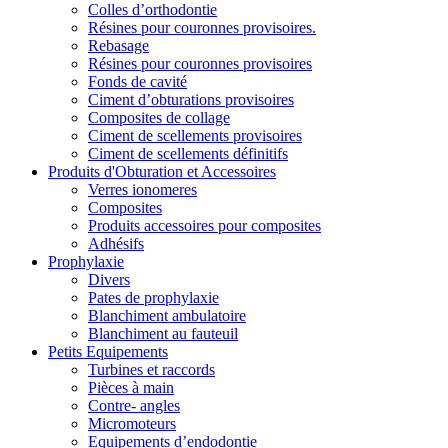
Colles d’orthodontie
Résines pour couronnes provisoires.
Rebasage
Résines pour couronnes provisoires
Fonds de cavité
Ciment d’obturations provisoires
Composites de collage
Ciment de scellements provisoires
Ciment de scellements définitifs
Produits d'Obturation et Accessoires
Verres ionomeres
Composites
Produits accessoires pour composites
Adhésifs
Prophylaxie
Divers
Pates de prophylaxie
Blanchiment ambulatoire
Blanchiment au fauteuil
Petits Equipements
Turbines et raccords
Pièces à main
Contre- angles
Micromoteurs
Equipements d’endodontie