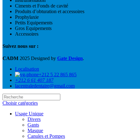
Instrumentation
Ciments et Fonds de cavité
Produits d’obturation et accessoires
Prophylaxie
Petits Equipements
Gros Equipements
Accessoires
Suivez nous sur :
CADM
2025 Designed by
Gate Design
.
Localisation
+212 5 22 865 865
+212 6 61 407 187
lacentraledentaire@gmail.com
Choisir catégories
Usage Unique
Divers
Gants
Masque
Canules et Pompes