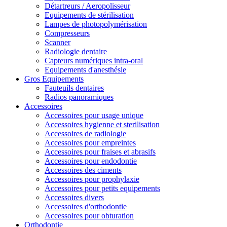
Détartreurs / Aeropolisseur
Equipements de stérilisation
Lampes de photopolymérisation
Compresseurs
Scanner
Radiologie dentaire
Capteurs numériques intra-oral
Equipements d'anesthésie
Gros Equipements
Fauteuils dentaires
Radios panoramiques
Accessoires
Accessoires pour usage unique
Accessoires hygienne et sterilisation
Accessoires de radiologie
Accessoires pour empreintes
Accessoires pour fraises et abrasifs
Accessoires pour endodontie
Accessoires des ciments
Accessoires pour prophylaxie
Accessoires pour petits equipements
Accessoires divers
Accessoires d'orthodontie
Accessoires pour obturation
Orthodontie